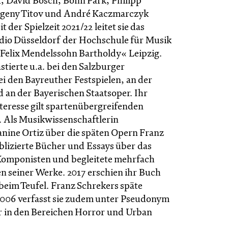
, David Bösch, Bonn Park, Philipp
vgeny Titov und André Kaczmarczyk
 der Spielzeit 2021/22 leitet sie das
dio Düsseldorf der Hochschule für Musik
Felix Mendelssohn Bartholdy« Leipzig.
astierte u.a. bei den Salzburger
ei den Bayreuther Festspielen, an der
 an der Bayerischen Staatsoper. Ihr
teresse gilt spartenübergreifenden
 Als Musikwissenschaftlerin
anine Ortiz über die späten Opern Franz
blizierte Bücher und Essays über das
Komponisten und begleitete mehrfach
n seiner Werke. 2017 erschien ihr Buch
 beim Teufel. Franz Schrekers späte
2006 verfasst sie zudem unter Pseudonym
r in den Bereichen Horror und Urban