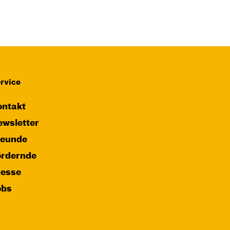
rvice
ntakt
wsletter
reunde
ördernde
resse
obs