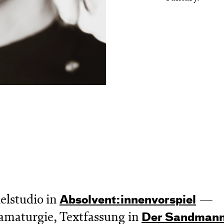
elstudio in
Absol­vent:innen­vor­spiel
amaturgie, Textfassung in
Der Sandman