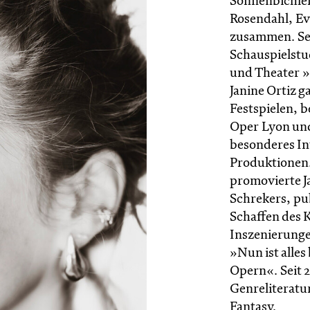
Sonnenbichler
Rosendahl, E
zusammen. Seit
Schauspielstu
und Theater »
Janine Ortiz g
Festspielen, b
Oper Lyon und
besonderes In
Produktionen.
promovierte J
Schrekers, pu
Schaffen des 
Inszenierunge
»Nun ist alles
Opern«. Seit 
Genreliteratu
Fantasy.