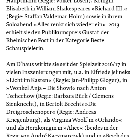
Hauptmann (Regie: Volker Lösch), Königin
Elisabeth in William Shakespeares »Richard III.«
(Regie: Staffan Valdemar Holm) sowie in ihrem
Soloabend »Alles renkt sich wieder ein«. 2013
erhielt sie den Publikumspreis Gustaf der
Rheinischen Post in der Kategorie Beste
Schauspielerin.
Am D’haus wirkte sie seit der Spielzeit 2016/17 in
vielen Inszenierungen mit, u.a. in Elfriede Jelineks
»Licht im Kasten« (Regie: Jan-Philipp Gloger), in
»Wonkel Anja – Die Show!« nach Anton
Tschechow (Regie: Barbara Bürk / Clemens
Sienknecht), in Bertolt Brechts »Die
Dreigroschenoper« (Regie: Andreas
Kriegenburg), als Virginia Woolf in »Orlando«
und als Herzkönigin in »Alice« (beides in der
Regie von André Kaczmarczyk) und in »Reich des