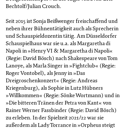
Bechtolf/Julian Crouch.
Seit 2015 ist Sonja Beißwenger freischaffend und
neben ihrer Bühnentätigkeit auch als Sprecherin
und Schauspieldozentin tätig. Am Düsseldorfer
Schauspielhaus war sie u.a. als Margaretha di
Napoli in »Henry VI & Margaretha di Napoli«
(Regie: David Bösch) nach Shakespeare von Tom
Lanoye, als Marla Singer in »Fightclub« (Regie:
Roger Vontobel), als Jenny in »Das
Dreigroschenkonzert« (Regie: Andreas
Kriegenburg), als Sophie in Lutz Hübners
»Willkommen« (Regie: Sönke Wortmann) und in
»Die bitteren Tränen der Petra von Kant« von
Rainer Werner Fassbinder (Regie: David Bösch)
zu erleben. In der Spielzeit 2021/22 war sie
außerdem als Lady Torrance in »Orpheus steigt