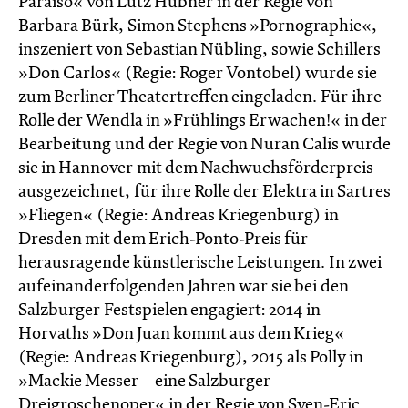
Paraiso« von Lutz Hübner in der Regie von
Barbara Bürk, Simon Stephens »Pornographie«,
inszeniert von Sebastian Nübling, sowie Schillers
»Don Carlos« (Regie: Roger Vontobel) wurde sie
zum Berliner Theatertreffen eingeladen. Für ihre
Rolle der Wendla in »Frühlings Erwachen!« in der
Bearbeitung und der Regie von Nuran Calis wurde
sie in Hannover mit dem Nachwuchsförderpreis
ausgezeichnet, für ihre Rolle der Elektra in Sartres
»Fliegen« (Regie: Andreas Kriegenburg) in
Dresden mit dem Erich-Ponto-Preis für
herausragende künstlerische Leistungen. In zwei
aufeinanderfolgenden Jahren war sie bei den
Salzburger Festspielen engagiert: 2014 in
Horvaths »Don Juan kommt aus dem Krieg«
(Regie: Andreas Kriegenburg), 2015 als Polly in
»Mackie Messer – eine Salzburger
Dreigroschenoper« in der Regie von Sven-Eric