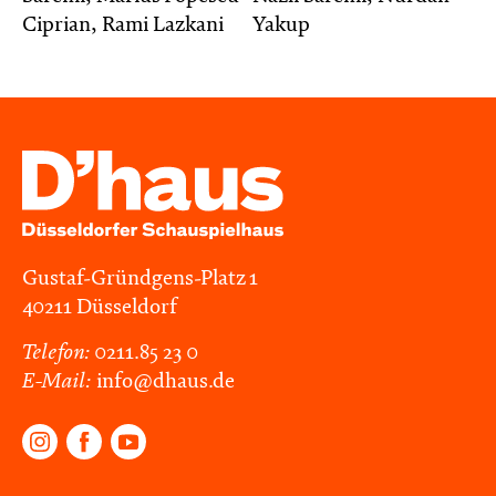
Ciprian, Rami Lazkani
Yakup
Gustaf-Gründgens-Platz 1
40211 Düsseldorf
Telefon:
0211.85 23 0
E-Mail:
info@dhaus.de