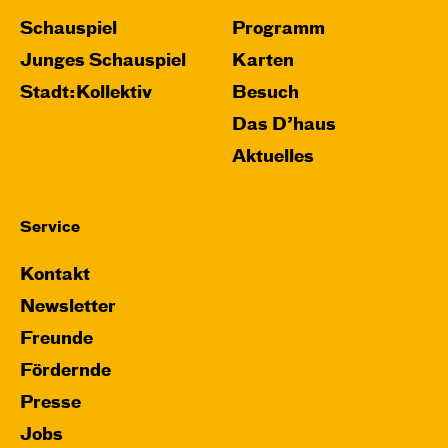
Schauspiel
Programm
Do, 26.11. / 10:00 – 11:15
Junges Schauspiel
Karten
JUNGES SCHAUSPIEL
Stadt:Kollektiv
Besuch
Das grüne König­reich
Das D’haus
von Cornelia Funke und Tammi Hartung
Aktuelles
Regie und Bühne: Leonie Rohlfing
Central 2
Service
Mit künstlerischer Audiodeskription
Kontakt
Karten
Newsletter
Freunde
Fördernde
Presse
Jobs