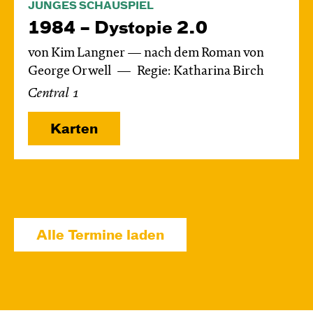
JUNGES SCHAUSPIEL
1984 – Dystopie 2.0
von Kim Langner — nach dem Roman von
George Orwell
Regie: Katharina Birch
Central 1
Karten
Di, 24.11. / 10:00 – 11:15
JUNGES SCHAUSPIEL
Alle Termine laden
Das grüne König­reich
von Cornelia Funke und Tammi Hartung
Regie und Bühne: Leonie Rohlfing
Central 2