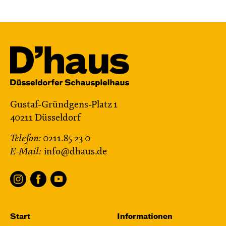
Mit künstlerischer Audiodeskription
Karten
Mi, 25.11. / 10:00 – 11:15
JUNGES SCHAUSPIEL
Gustaf-Gründgens-Platz 1
Das grüne König­reich
40211 Düsseldorf
von Cornelia Funke und Tammi Hartung
Telefon:
0211.85 23 0
Regie und Bühne: Leonie Rohlfing
E-Mail:
info@dhaus.de
Central 2
Mit künstlerischer Audiodeskription
Karten
Start
Informationen