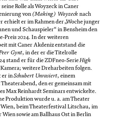
 seine Rolle als Woyzeck in Caner
zenierung von
(Making) Woyzeck
nach
 erhielt er im Rahmen der „Woche junger
nnen und Schauspieler“ in Bensheim den
-Preis 2024. In der weiteren
it mit Caner Akdeniz entstand die
Peer Gynt
, in der er die Titelrolle
4 stand er für die ZDFneo-Serie
High
 Kamera; weitere Dreharbeiten folgen.
t er in
Schubert Unrasiert
, einem
 Theaterabend, den er gemeinsam mit
des Max Reinhardt Seminars entwickelte.
che Produktion wurde u. a. am Theater
Wien, beim Theaterfestival Litschau, im
Wien sowie am Ballhaus Ost in Berlin