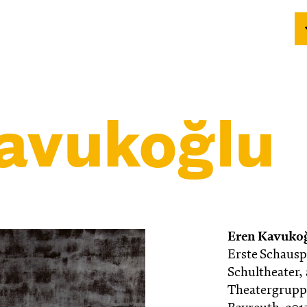
avukoğlu
Eren Kavuko
Erste Schausp
Schultheater, 
Theatergruppe