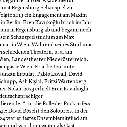
7 begann er an der Akademie für
Kunst Regensburg Schauspiel zu
 folgte 2019 ein Engagement am Maxim
 in Berlin. Eren Kavukoğlu brach im Jahr
dium in Regensburg ab und begann noch
r sein Schauspielstudium am Max
inar in Wien. Während seines Studiums
verschiedenen Theatern, u. a. am
ien, Landestheater Niederösterreich,
engasse Wien. Er arbeitete unter
urkan Erpulat, Pablo Lawall, David
chupp, Aslı Kışlal, Fritzi Wartenberg
er Nolan. 2023 erhielt Eren Kavukoğlu
 deutschsprachiger
ierender“ für die Rolle des Puck in
Into
ie: David Bösch) den Solopreis. In der
3/24 war er festes Ensemblemitglied am
sen und war dann weiter als Gast