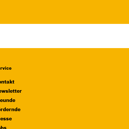
rvice
ntakt
wsletter
reunde
ördernde
resse
obs