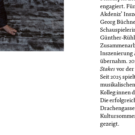
engagiert. Für
Akdeniz’ Ins
Georg Büchner
Schauspieleri
Günther-Rühle
Zusammenarbe
Inszenierung
übernahm. 202
Stakes
vor der
Seit 2025 spiel
musikalischen
Kolleg:innen 
Die erfolgrei
Drachengasse 
Kultursommer 
gezeigt.