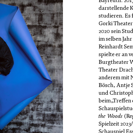
Bayreuth. 201
darstellende 
studieren. Es
Gorki Theater
2020 sein Stu
im selben Jah
Reinhardt Sem
spielte er an 
Burgtheater W
Theater Drach
anderem mit N
Bösch, Antje S
und Christoph
beim „Treffen
Schauspielstud
the Woods
(Reg
Spielzeit 202
Schauspiel Es