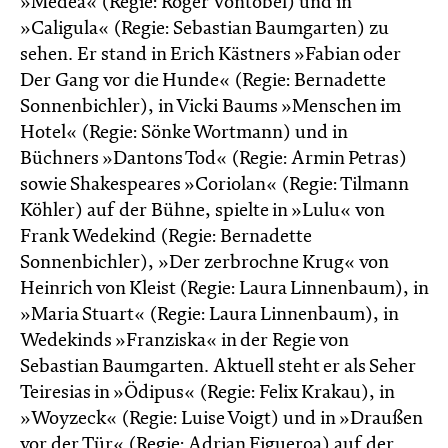
»Medea« (Regie: Roger Vontobel) und in
»Caligula« (Regie: Sebastian Baumgarten) zu
sehen. Er stand in Erich Kästners »Fabian oder
Der Gang vor die Hunde« (Regie: Bernadette
Sonnenbichler), in Vicki Baums »Menschen im
Hotel« (Regie: Sönke Wortmann) und in
Büchners »Dantons Tod« (Regie: Armin Petras)
sowie Shakespeares »Coriolan« (Regie: Tilmann
Köhler) auf der Bühne, spielte in »Lulu« von
Frank Wedekind (Regie: Bernadette
Sonnenbichler), »Der zerbrochne Krug« von
Heinrich von Kleist (Regie: Laura Linnenbaum), in
»Maria Stuart« (Regie: Laura Linnenbaum), in
Wedekinds »Franziska« in der Regie von
Sebastian Baumgarten. Aktuell steht er als Seher
Teiresias in »Ödipus« (Regie: Felix Krakau), in
»Woyzeck« (Regie: Luise Voigt) und in »Draußen
vor der Tür« (Regie: Adrian Figueroa) auf der