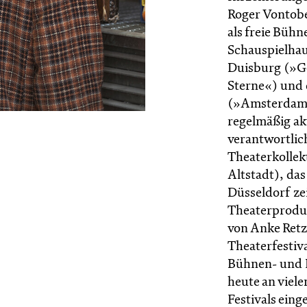
Roger Vontobe
als freie Büh
Schauspielha
Duisburg (»Ge
Sterne«) und 
(»Amsterdam«)
regelmäßig akt
verantwortlic
Theaterkollek
Altstadt), das
Düsseldorf zei
Theaterprodu
von Anke Retz
Theaterfestiva
Bühnen- und K
heute an viel
Festivals ein