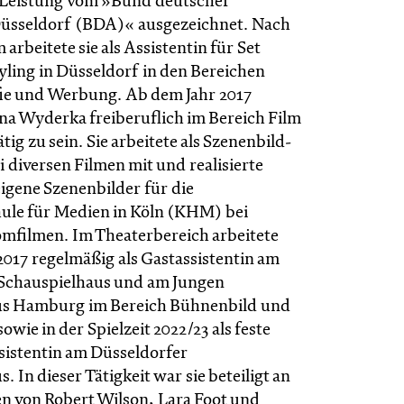
 Leistung vom »Bund deutscher
Düsseldorf (BDA)« ausgezeichnet. Nach
arbeitete sie als Assistentin für Set
yling in Düsseldorf in den Bereichen
ie und Werbung. Ab dem Jahr 2017
na Wyderka freiberuflich im Bereich Film
tig zu sein. Sie arbeitete als Szenenbild-
i diversen Filmen mit und realisierte
eigene Szenenbilder für die
le für Medien in Köln (KHM) bei
omfilmen. Im Theaterbereich arbeitete
2017 regelmäßig als Gastassistentin am
Schauspielhaus und am Jungen
us Hamburg im Bereich Bühnenbild und
owie in der Spielzeit 2022/23 als feste
istentin am Düsseldorfer
. In dieser Tätigkeit war sie beteiligt an
n von Robert Wilson, Lara Foot und