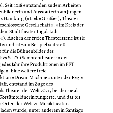
l. Seit 2018 entstanden zudem Arbeiten
nenbildnerin und Ausstatterin am Jungen
us Hamburg (»Liebe Grüße«), Theater
schlossene Gesellschaft«, »Im Kreis der
dem Stadttheater Ingolstadt
. Auch in der freien Theaterszene ist sie
iv und ist zum Beispiel seit 2018
h für die Bühnenbilder des
tivs SeTA (Seniorentheater in der
 jedes Jahr ihre Produktionen im FFT
gen. Eine weitere freie
ktion »Dream Machine« unter der Regie
laff, entstand im Zuge des
ls Theater der Welt 2021, bei der sie als
ostümbildnerin fungierte, und das bis
en Orten der Welt zu Musiktheater-
geladen wurde, unter anderem in Santiago