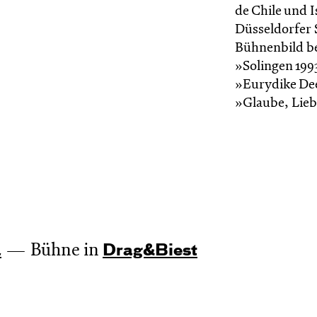
de Chile und 
Düsseldorfer 
Bühnenbild be
»Solingen 199
»Eurydike De
»Glaube, Lieb
Bühne in
a
Drag&Biest