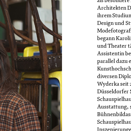
als besondere
Architekten 
ihrem Studium 
Design und St
Modefotograf
begann Karoli
und Theater tä
Assistentin be
parallel dazu 
Kunsthochschu
diversen Dipl
Wyderka seit 
Düsseldorfer 
Schauspielha
Ausstattung, s
Bühnenbildass
Schauspielhaus
Inszenierunge