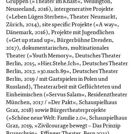
Gruppen (»Theater im Knast«, Wellington,
Neuseeland, 2016), intergenerative Projekte
(»Leben Lügen Sterben«, Theater Neumarkt,
Zürich, 2014), site specific Projekte (»A way«,
Dänemark, 2016), Projekte mit Jugendlichen
(»Get up stand up«, Bürgerbühne Dresden,
2017), dokumentarisches, multinationales
Theater (»Youth Memory«, Deutsches Theater
Berlin, 2015, »Hier.Stehe.Ich«, Deutsches Theater
Berlin, 2017, »30.nach.89«, Deutsches Theater
Berlin, 2019 / mit Gastspielen in Polen und
Russland), Theaterarbeit mit Geflüchteten und
Einheimischen (»Servus Salam«, Residenztheater
München, 2017 / »Der Pakt«, Schauspielhaus
Graz, 2018) sowie Bürgertheaterprojekte
(»Schöne neue Welt: Familie 2.0«, Schauspielhaus
Graz, 2019, »Zivilcourage bewegt – Das Prinzip
Brunschvig«, Effinger Theater, Bern 2023).