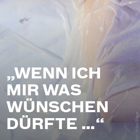
„WENN ICH
MIR WAS
WÜNSCHEN
Foto: Athos Burez
DÜRFTE …“