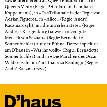
sowie alternierend als Queen Elisabeth in »The
Queen’s Men« (Regie: Peter Jordan, Leonhard
Koppelmann), in »Das Tribunal« in der Regie von
Adrian Figueroa, in »Alice« (Regie: André
Kaczmarczyk), in »die unverheiratete« (Regie:
Andreas Kriegenburg) sowie in »Der gute
Mensch von Sezuan« (Regie: Bernadette
Sonnenbichler) auf der Bühne. Derzeit spielt sie
am D’haus in »Was ihr wollt« (Regie: Bernadette
Sonnenbichler) und in »Die Märchen des Oscar
Wilde erzählt im Zucht­haus zu Reading« (Regie:
André Kacz­marc­zyk).