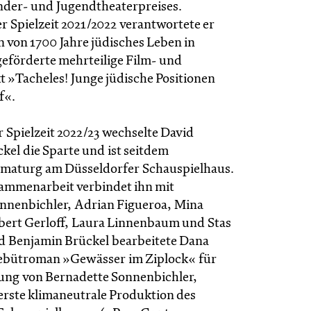
der- und Jugendtheaterpreises.
er Spielzeit 2021/2022 verantwortete er
 von 1700 Jahre jüdisches Leben in
eförderte mehrteilige Film- und
t »Tacheles! Junge jüdische Positionen
f«.
 Spielzeit 2022/23 wechselte David
kel die Sparte und ist seitdem
maturg am Düsseldorfer Schauspielhaus.
ammenarbeit verbindet ihn mit
nnenbichler, Adrian Figueroa, Mina
bert Gerloff, Laura Linnenbaum und Stas
d Benjamin Brückel bearbeitete Dana
ebütroman »Gewässer im Ziplock« für
ung von Bernadette Sonnenbichler,
 erste klimaneutrale Produktion des