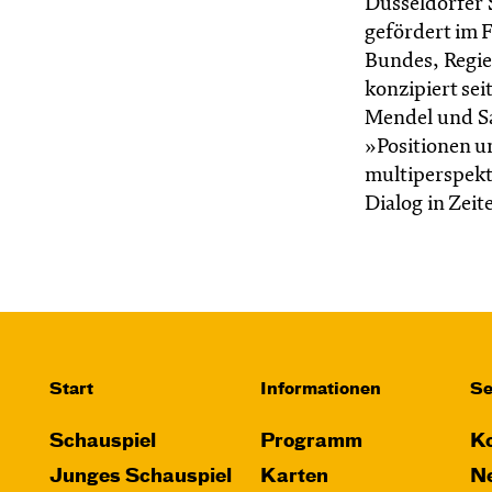
Düsseldorfer 
gefördert im 
Bundes, Regie
konzipiert se
Mendel und S
»Positionen u
multiperspek
Dialog in Zeit
Start
Informationen
Se
Schauspiel
Programm
Ko
Junges Schauspiel
Karten
Ne