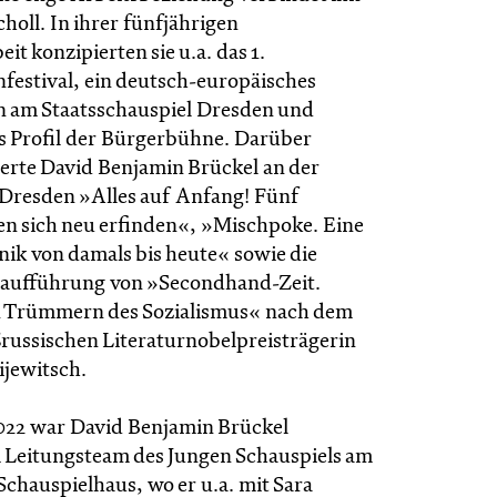
holl. In ihrer fünfjährigen
 konzipierten sie u.a. das 1.
estival, ein deutsch-europäisches
n am Staatsschauspiel Dresden und
as Profil der Bürgerbühne. Darüber
ierte David Benjamin Brückel an der
Dresden »Alles auf Anfang! Fünf
en sich neu erfinden«, »Mischpoke. Eine
nik von damals bis heute« sowie die
taufführung von »Secondhand-Zeit.
n Trümmern des Sozialismus« nach dem
russischen Literaturnobelpreisträgerin
ijewitsch.
2022 war David Benjamin Brückel
Leitungsteam des Jungen Schauspiels am
Schauspielhaus, wo er u.a. mit Sara