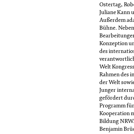
Ostertag, Robe
Juliane Kann 
Außerdem adapt
Bühne. Neben
Bearbeitungen
Konzeption u
des internati
verantwortlich
Welt Kongress 
Rahmen des in
der Welt sowi
Junger intern
gefördert dur
Programm für 
Kooperation m
Bildung NRW. 
Benjamin Brüc