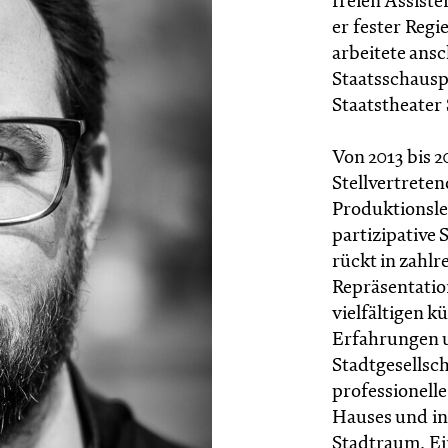
freien Assist
er fester Reg
arbeitete ansc
Staatsschausp
Staatstheater
Von 2013 bis 
Stellvertrete
Produktionsle
partizipative 
rückt in zahl
Repräsentatio
vielfältigen 
Erfahrungen 
Stadtgesellsch
professionell
Hauses und i
Stadtraum. Ei