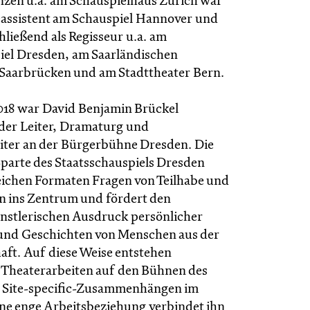
enzen u.a. am Schauspielhaus Zürich war
ieassistent am Schauspiel Hannover und
hließend als Regisseur u.a. am
iel Dresden, am Saarländischen
 Saarbrücken und am Stadttheater Bern.
2018 war David Benjamin Brückel
nder Leiter, Dramaturg und
iter an der Bürgerbühne Dresden. Die
Sparte des Staatsschauspiels Dresden
reichen Formaten Fragen von Teilhabe und
n ins Zentrum und fördert den
künstlerischen Ausdruck persönlicher
und Geschichten von Menschen aus der
aft. Auf diese Weise entstehen
e Theaterarbeiten auf den Bühnen des
n Site-specific-Zusammenhängen im
ne enge Arbeitsbeziehung verbindet ihn