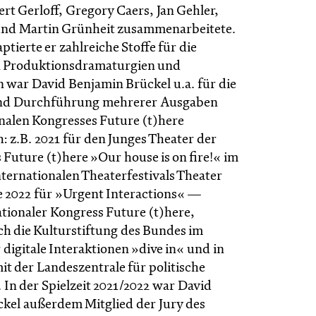
rt Gerloff, Gregory Caers, Jan Gehler,
und Martin Grünheit zusammenarbeitete.
ierte er zahlreiche Stoffe für die
 Produktionsdramaturgien und
 war David Benjamin Brückel u.a. für die
nd Durchführung mehrerer Ausgaben
onalen Kongresses Future (t)here
: z.B. 2021 für den Junges Theater der
Future (t)here »Our house is on fire!« im
ternationalen Theaterfestivals Theater
e 2022 für »Urgent Interactions« —
ationaler Kongress Future (t)here,
ch die Kulturstiftung des Bundes im
digitale Interaktionen »dive in« und in
it der Landeszentrale für politische
In der Spielzeit 2021/2022 war David
kel außerdem Mitglied der Jury des