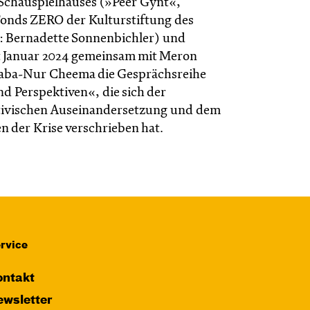
Schauspielhauses (»Peer Gynt«,
Fonds ZERO der Kulturstiftung des
: Bernadette Sonnenbichler) und
it Januar 2024 gemeinsam mit Meron
aba-Nur Cheema die Gesprächsreihe
nd Perspektiven«, die sich der
tivischen Auseinandersetzung und dem
en der Krise verschrieben hat.
rvice
ntakt
wsletter