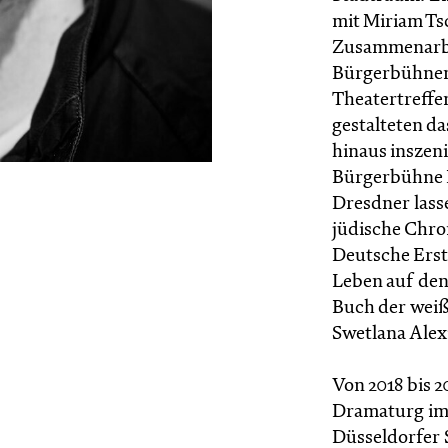
mit Miriam Tsc
Zusammenarbeit
Bürgerbühnenf
Theatertreffe
gestalteten d
hinaus inszen
Bürgerbühne 
Dresdner lass
jüdische Chro
Deutsche Ers
Leben auf de
Buch der weiß
Swetlana Alex
Von 2018 bis 
Dramaturg im 
Düsseldorfer 