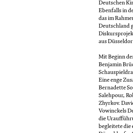
Deutschen Kin
Ebenfalls in d
das im Rahmen
Deutschland g
Diskursprojek
aus Düsseldor
Mit Beginn der
Benjamin Brüc
Schauspieldra
Eine enge Zus
Bernadette So
Salehpour, Ro
Zhyrkov. Davi
Vowinckels D
die Uraufführ
begleitete die