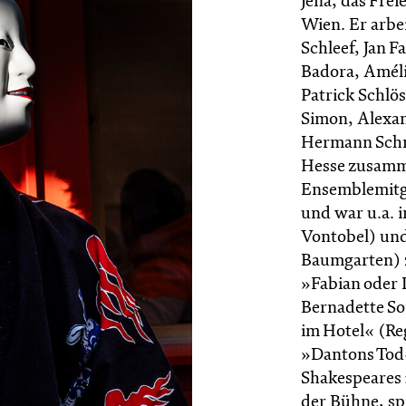
Jena, das Fre
Wien. Er arbei
Schleef, Jan 
Badora, Améli
Patrick Schlö
Simon, Alexan
Hermann Schm
Hesse zusamme
Ensemblemitgl
und war u.a. 
Vontobel) und
Baumgarten) z
»Fabian oder 
Bernadette So
im Hotel« (Re
»Dantons Tod«
Shakespeares 
der Bühne, sp