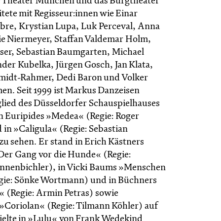
ie Theater München und das Burgtheater
tete mit Regisseur:innen wie Einar
Fabre, Krystian Lupa, Luk Perceval, Anna
e Niermeyer, Staffan Valdemar Holm,
sser, Sebastian Baumgarten, Michael
der Kubelka, Jürgen Gosch, Jan Klata,
idt-Rahmer, Dedi Baron und Volker
n. Seit 1999 ist Markus Danzeisen
ied des Düsseldorfer Schauspielhauses
in Euripides »Medea« (Regie: Roger
 in »Caligula« (Regie: Sebastian
u sehen. Er stand in Erich Kästners
Der Gang vor die Hunde« (Regie:
nnenbichler), in Vicki Baums »Menschen
gie: Sönke Wortmann) und in Büchners
 (Regie: Armin Petras) sowie
»Coriolan« (Regie: Tilmann Köhler) auf
ielte in »Lulu« von Frank Wedekind