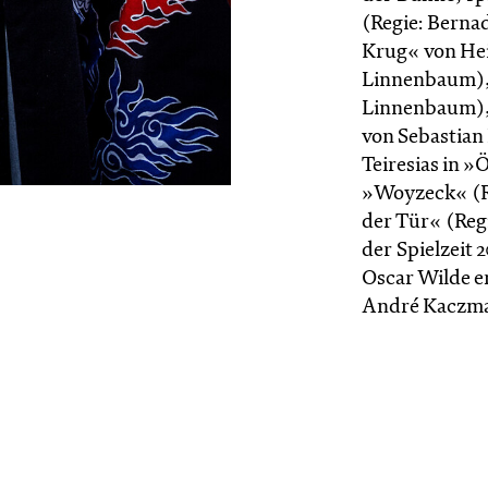
(Regie: Berna
Krug« von Hei
Linnenbaum), 
Linnenbaum), 
von Sebastian 
Teiresias in »
»Woyzeck« (Re
der Tür« (Reg
der Spielzeit 
Oscar Wilde e
André Kacz­ma