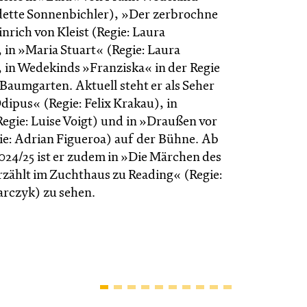
dette Sonnenbichler), »Der zerbrochne
nrich von Kleist (Regie: Laura
in »Maria Stuart« (Regie: Laura
in Wedekinds »Franziska« in der Regie
Baumgarten. Aktuell steht er als Seher
Ödipus« (Regie: Felix Krakau), in
gie: Luise Voigt) und in »Draußen vor
ie: Adrian Figueroa) auf der Bühne. Ab
2024/25 ist er zudem in »Die Märchen des
rzählt im Zucht­haus zu Reading« (Regie:
rc­zyk) zu sehen.