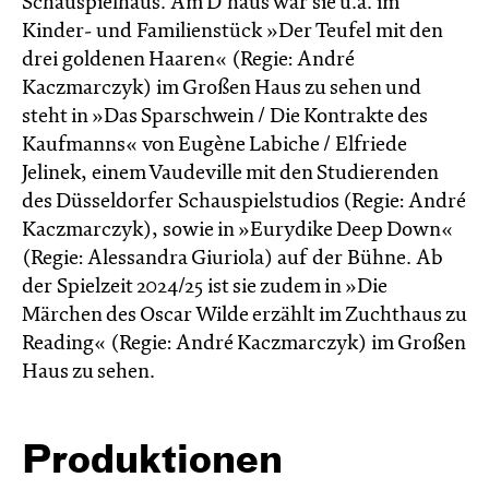
Schauspielhaus. Am D’haus war sie u.a. im
Kinder- und Familienstück »Der Teufel mit den
drei goldenen Haaren« (Regie: André
Kaczmarczyk) im Großen Haus zu sehen und
steht in »Das Sparschwein / Die Kontrakte des
Kaufmanns« von Eugène Labiche / Elfriede
Jelinek, einem Vaudeville mit den Studierenden
des Düsseldorfer Schauspielstudios (Regie: André
Kaczmarczyk), sowie in »Eurydike Deep Down«
(Regie: Alessandra Giuriola) auf der Bühne. Ab
der Spielzeit 2024/25 ist sie zudem in »Die
Märchen des Oscar Wilde erzählt im Zucht­haus zu
Reading« (Regie: André Kacz­marc­zyk) im Großen
Haus zu sehen.
Produktionen