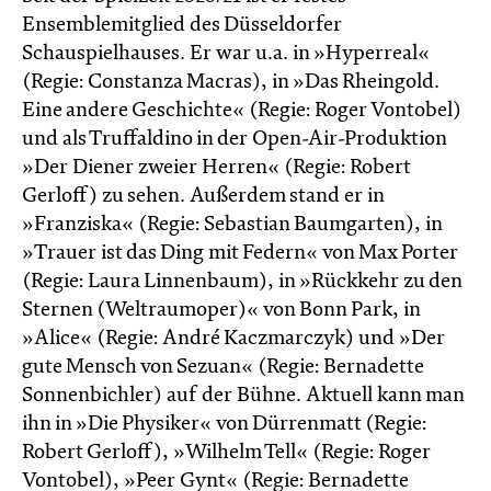
Ensemblemitglied des Düsseldorfer
Schauspielhauses. Er war u.a. in »Hyperreal«
(Regie: Constanza Macras), in »Das Rheingold.
Eine andere Geschichte« (Regie: Roger Vontobel)
und als Truffaldino in der Open-Air-Produktion
»Der Diener zweier Herren« (Regie: Robert
Gerloff) zu sehen. Außerdem stand er in
»Franziska« (Regie: Sebastian Baumgarten), in
»Trauer ist das Ding mit Federn« von Max Porter
(Regie: Laura Linnenbaum), in »Rückkehr zu den
Sternen (Weltraumoper)« von Bonn Park, in
»Alice« (Regie: André Kaczmarczyk) und »Der
gute Mensch von Sezuan« (Regie: Bernadette
Sonnenbichler) auf der Bühne. Aktuell kann man
ihn in »Die Physiker« von Dürrenmatt (Regie:
Robert Gerloff), »Wilhelm Tell« (Regie: Roger
Vontobel), »Peer Gynt« (Regie: Bernadette