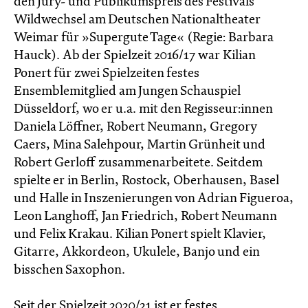
den Jury- und Publikumspreis des Festivals
Wildwechsel am Deutschen Nationaltheater
Weimar für »Supergute Tage« (Regie: Barbara
Hauck). Ab der Spielzeit 2016/17 war Kilian
Ponert für zwei Spielzeiten festes
Ensemblemitglied am Jungen Schauspiel
Düsseldorf, wo er u.a. mit den Regisseur:innen
Daniela Löffner, Robert Neumann, Gregory
Caers, Mina Salehpour, Martin Grünheit und
Robert Gerloff zusammenarbeitete. Seitdem
spielte er in Berlin, Rostock, Oberhausen, Basel
und Halle in Inszenierungen von Adrian Figueroa,
Leon Langhoff, Jan Friedrich, Robert Neumann
und Felix Krakau. Kilian Ponert spielt Klavier,
Gitarre, Akkordeon, Ukulele, Banjo und ein
bisschen Saxophon.
Seit der Spielzeit 2020/21 ist er festes