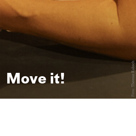
Foto: Thomas Rabsch
Move it!
Afterwork Yoga oder Tanz im
Offenen Foyer
immer