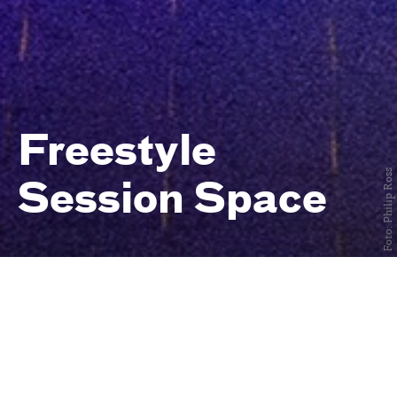
Freestyle
Foto: Philip Ross
Session Space
Freies Training für urbane
Tänzer:innen
immer mittwochs
von 19 bis 22 Uhr
Central