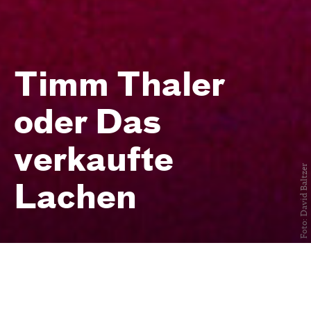
Timm Thaler
oder Das
verkaufte
Foto: David Baltzer
Lachen
von James Krüss — in einer
Fassung von Robert Gerloff und