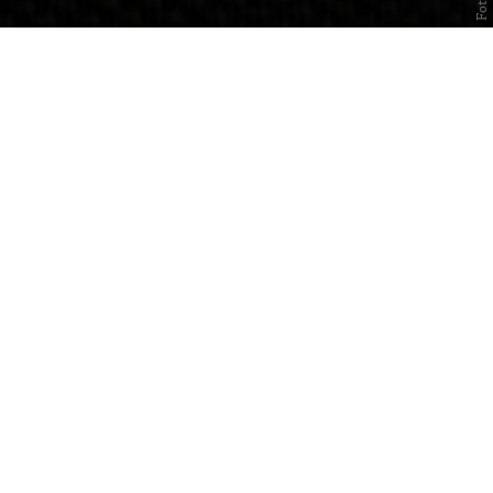
Studio Julian Hetzel — Gastspiel
im Rahmen des asphalt Festivals
am 17. und 18. Juli
Schauspielhaus, Kleines Haus
Über das Stück
Wie kann eine Ehe und ein Familienleben
funktionieren, wenn die Ehepartner politisch
völlig gegensätzliche Ansichten haben? Julian
Hetzel ließ sich zu seinem außergewöhnlichen
Kammerspiel von einem realen, in Wien lebenden
Paar inspirieren – er ist ein linker