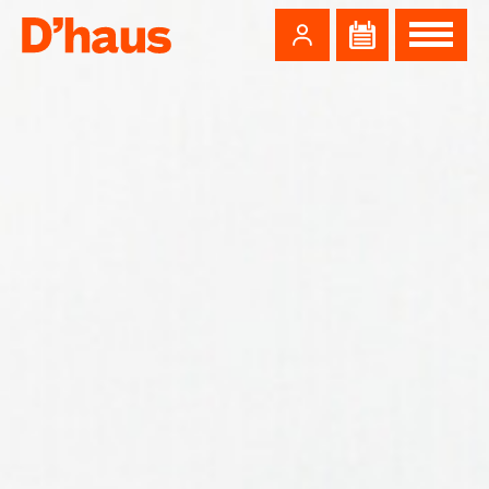
Zum Hauptinhalt springen
Zum Footer springen