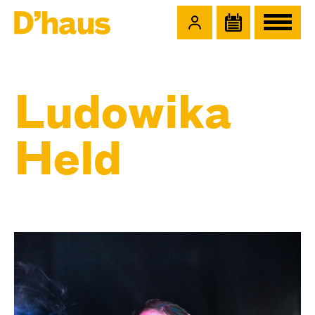
Zum Hauptinhalt springen
Zum Footer springen
Ludowika
Held