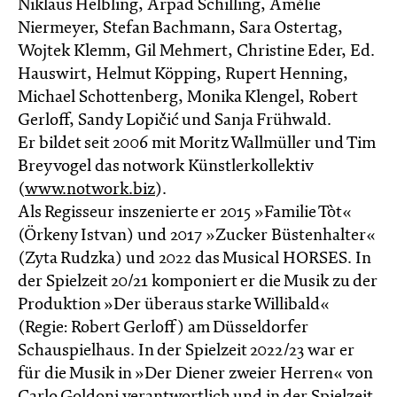
Niklaus Helbling, Arpad Schilling, Amélie
Niermeyer, Stefan Bachmann, Sara Ostertag,
Wojtek Klemm, Gil Mehmert, Christine Eder, Ed.
Hauswirt, Helmut Köpping, Rupert Henning,
Michael Schottenberg, Monika Klengel, Robert
Gerloff, Sandy Lopičić und Sanja Frühwald.
Er bildet seit 2006 mit Moritz Wallmüller und Tim
Breyvogel das notwork Künstlerkollektiv
(
www.notwork.biz
).
Als Regisseur inszenierte er 2015 »Familie Tòt«
(Örkeny Istvan) und 2017 »Zucker Büstenhalter«
(Zyta Rudzka) und 2022 das Musical HORSES. In
der Spielzeit 20/21 komponiert er die Musik zu der
Produktion »Der überaus starke Willibald«
(Regie: Robert Gerloff) am Düsseldorfer
Schauspielhaus. In der Spielzeit 2022/23 war er
für die Musik in »Der Diener zweier Herren« von