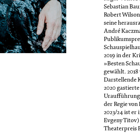
Sebastian Bau
Robert Wilson
seine herausr
André Kaczma
Publikumsprei
Schauspielhau
2019 in der K
»Besten Schau
gewählt. 2018
Darstellende 
2020 gastierte
Uraufführung
der Regie von F
2023/24 ist er 
Evgeny Titov)
Theaterpreis 