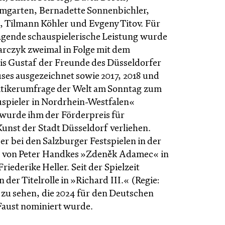
mgarten, Bernadette Sonnenbichler,
, Tilmann Köhler und Evgeny Titov. Für
agende schauspielerische Leistung wurde
rczyk zweimal in Folge mit dem
s Gustaf der Freunde des Düsseldorfer
ses ausgezeichnet sowie 2017, 2018 und
ritikerumfrage der Welt am Sonntag zum
spieler in Nordrhein-Westfalen«
 wurde ihm der Förderpreis für
Kunst der Stadt Düsseldorf verliehen.
 er bei den Salzburger Festspielen in der
 von Peter Handkes »Zdeněk Adamec« in
riederike Heller. Seit der Spielzeit
in der Titelrolle in »Richard III.« (Regie:
 zu sehen, die 2024 für den Deutschen
Faust nominiert wurde.