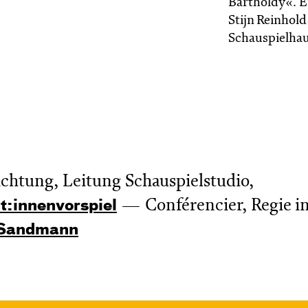
Bartholdy«. E
Stijn Reinhol
Schauspielhau
ichtung, Leitung Schauspielstudio,
Conférencier, Regie i
t:innen­vor­spiel
 Sandmann