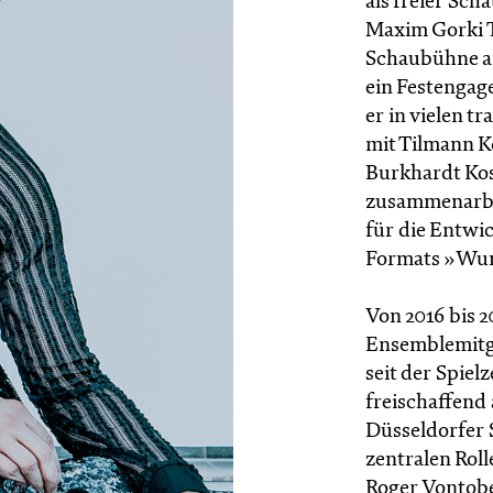
als freier Sc
Maxim Gorki T
Schaubühne am
ein Festengag
er in vielen t
mit Tilmann Kö
Burkhardt Kos
zusammenarbei
für die Entwi
Formats »Wun
Von 2016 bis 
Ensemblemitgl
seit der Spiel
freischaffend
Düsseldorfer 
zentralen Roll
Roger Vontobe