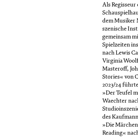
Als Regisseur
Schauspielhau
dem Musiker M
szenische Inst
gemeinsam mit
Spielzeiten in
nach Lewis C
Virginia Wool
Masteroff, Jo
Stories« von 
2023/24 führt
»Der Teufel m
Waechter nac
Studioinszeni
des Kaufmanns«
»Die Märchen 
Reading« nach