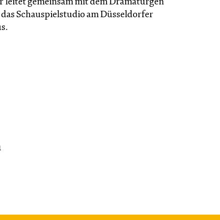
r leitet gemeinsam mit dem Dramaturgen
d das Schauspielstudio am Düsseldorfer
s.
n