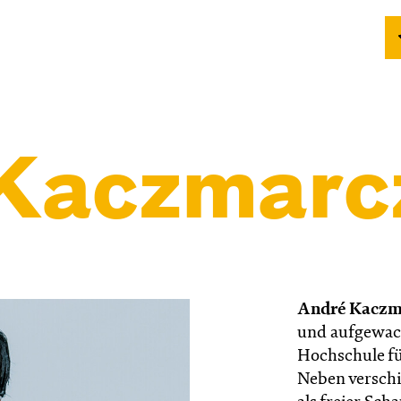
Kacz­marc­
André Kaczm
und aufgewach
Hochschule fü
Neben verschi