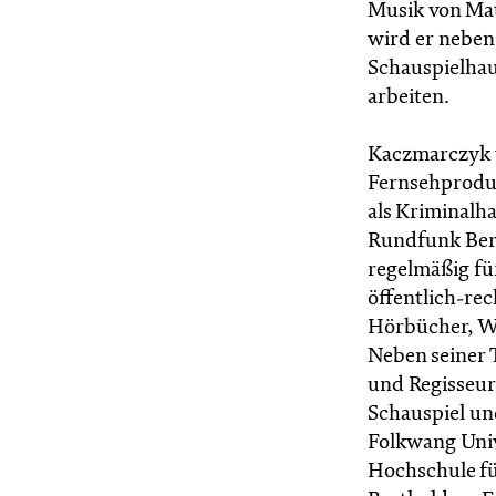
Musik von Mat
wird er neben
Schauspielhau
arbeiten.
Kaczmarczyk w
Fernsehproduk
als Kriminalh
Rundfunk Berl
regelmäßig fü
öffentlich-re
Hörbücher, W
Neben seiner T
und Regisseur 
Schauspiel un
Folkwang Univ
Hochschule fü