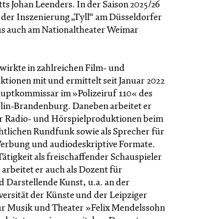
ts Johan Leenders. In der Saison 2025/26
 der Inszenierung „Tyll“ am Düsseldorfer
s auch am Nationaltheater Weimar
irkte in zahlreichen Film- und
tionen mit und ermittelt seit Januar 2022
auptkommissar im »Polizeiruf 110« des
in-Brandenburg. Daneben arbeitet er
r Radio- und Hörspielproduktionen beim
chtlichen Rundfunk sowie als Sprecher für
erbung und audiodeskriptive Formate.
ätigkeit als freischaffender Schauspieler
arbeitet er auch als Dozent für
d Darstellende Kunst, u.a. an der
ersität der Künste und der Leipziger
r Musik und Theater »Felix Mendelssohn