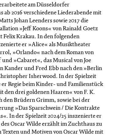
 erarbeitete am Düsseldorfer
s ab 2016 verschiedene Liederabende mit
atts Johan Leenders sowie 2017 die
allation »Jeff Koons« von Rainald Goetz
 Felix Krakau. In den folgenden
szenierte er »Alice« als Musiktheater
arrol, »Orlando« nach dem Roman von
f und »Cabaret«, das Musical von Joe
hn Kander und Fred Ebb nach den »Berlin
Christopher Isherwood. In der Spielzeit
e er Regie beim Kinder- und Familienstück
it den drei goldenen Haaren« von F. K.
h den Brüdern Grimm, sowie bei der
erung »Das Sparschwein / Die Kontrakte
. In der Spielzeit 2024/25 inszenierte er
des Oscar Wilde erzählt im Zucht­haus zu
 Texten und Motiven von Oscar Wilde mit