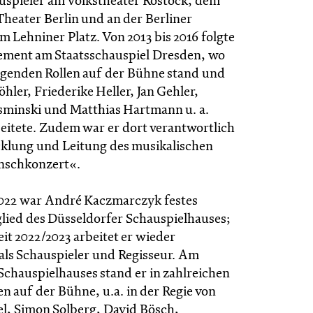
hauspieler am Volkstheater Rostock, dem
heater Berlin und an der Berliner
 Lehniner Platz. Von 2013 bis 2016 folgte
ement am Staatsschauspiel Dresden, wo
ragenden Rollen auf der Bühne stand und
hler, Friederike Heller, Jan Gehler,
minski und Matthias Hartmann u. a.
tete. Zudem war er dort verantwortlich
cklung und Leitung des musikalischen
schkonzert«.
2022 war André Kaczmarczyk festes
ied des Düsseldorfer Schauspielhauses;
zeit 2022/2023 arbeitet er wieder
 als Schauspieler und Regisseur. Am
Schauspielhauses stand er in zahlreichen
en auf der Bühne, u.a. in der Regie von
l, Simon Solberg, David Bösch,