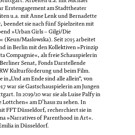
Stuttgart. Arbeiten u.a. mit Michael
hr Erstengagement am Stadttheater
ten u.a. mit Anne Lenk und Bernadette
 beendet sie nach fünf Spielzeiten mit
nd »Urban Girls – Gilgi/Die
« (Keun/Maslowska). Seit 2015 arbeitet
end in Berlin mit den Kollektiven »Prinzip
a Compagnie«, als freie Schauspielerin
 Berliner Senat, Fonds Darstellende
RW Kulturförderung und beim Film.
 in „Und am Ende sind alle allein“, von
017 war sie Gastschauspielerin am Jungen
gart. In 2019/20 war sie als Luise Palfy in
 Lottchen« am D’haus zu sehen. In
t FFT Düsseldorf, recherchiert sie in
a »Narratives of Parenthood in Art«.
 Emilia in Düsseldorf.