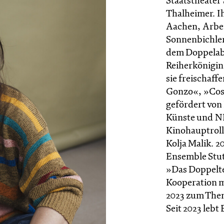
Staatstheater 
Thalheimer. I
Aachen, Arbei
Sonnenbichler,
dem Doppelabe
Reiherkönigin
sie freischaff
Gonzo«, »Cost
gefördert von
Künste und N
Kinohauptrolle
Kolja Malik. 2
Ensemble Stutt
»Das Doppelte
Kooperation mi
2023 zum Them
Seit 2023 lebt