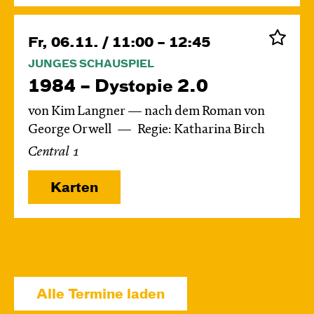
Fr, 06.11. / 11:00 – 12:45
JUNGES SCHAUSPIEL
1984 – Dystopie 2.0
von Kim Langner — nach dem Roman von
George Orwell
Regie: Katharina Birch
Central 1
Karten
Di, 24.11. / 10:00 – 11:15
JUNGES SCHAUSPIEL
Alle Termine laden
Das grüne König­reich