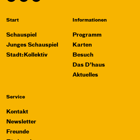
Karten
Start
Informationen
Schauspiel
Programm
Do, 26.11. / 10:00 – 11:15
Junges Schauspiel
Karten
JUNGES SCHAUSPIEL
Stadt:Kollektiv
Besuch
Das grüne König­reich
Das D’haus
von Cornelia Funke und Tammi Hartung
Aktuelles
Regie und Bühne: Leonie Rohlfing
Central 2
Service
Mit künstlerischer Audiodeskription
Kontakt
Karten
Newsletter
Freunde