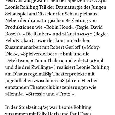
Festivals ausgewählt. Seit der Spielzeit 2022/23 ist
Leonie Rohlfing Teil der Dramaturgie des Jungen
Schauspiel am Düsseldorfer Schauspielhaus.
Neben der dramaturgischen Begleitung von
Produktionen wie »Robin Hood« (Regie: David
Bösch), »Die Räuber« und »Faust 1+2+3« (Regie:
Felix Krakau) sowie der kontinuierlichen
Zusammenarbeit mit Robert Gerloff (»Moby-
Dick«, »Spielverderber«, »Emil und die
Detektive«, »Timm Thaler« und zuletzt: »Emil
und die drei Zwillinge«) realisiert Leonie Rohlfing
am D’haus regelmäßig Theaterprojekte mit
Jugendlichen zwischen 12-18 Jahren. Hierbei
entstanden Theaterclubinszenierungen wie
»Renn!«, »Stress!« und »Trotz!«.
In der Spielzeit 24/25 war Leonie Rohlfing
zusammen mit Felix Herfs und Paul Davis