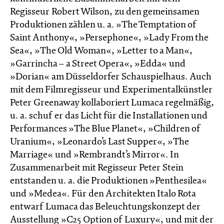
Regisseur Robert Wilson, zu den gemeinsamen
Produktionen zählen u. a. »The Temptation of
Saint Anthony«, »Persephone«, »Lady From the
Sea«, »The Old Woman«, »Letter to a Man«,
»Garrincha – a Street Opera«, »Edda« und
»Dorian« am Düsseldorfer Schauspielhaus. Auch
mit dem Filmregisseur und Experimentalkünstler
Peter Greenaway kollaboriert Lumaca regelmäßig,
u. a. schuf er das Licht für die Installationen und
Performances »The Blue Planet«, »Children of
Uranium«, »Leonardo’s Last Supper«, »The
Marriage« und »Rembrandt’s Mirror«. In
Zusammenarbeit mit Regisseur Peter Stein
entstanden u. a. die Produktionen »Penthesilea«
und »Medea«. Für den Architekten Italo Rota
entwarf Lumaca das Beleuchtungskonzept der
Ausstellung »C25 Option of Luxury«, und mit der