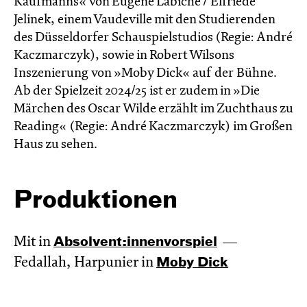
Kaufmanns« von Eugène Labiche / Elfriede
Jelinek, einem Vaudeville mit den Studierenden
des Düsseldorfer Schauspielstudios (Regie: André
Kaczmarczyk), sowie in Robert Wilsons
Inszenierung von »Moby Dick« auf der Bühne.
Ab der Spielzeit 2024/25 ist er zudem in »Die
Märchen des Oscar Wilde erzählt im Zucht­haus zu
Reading« (Regie: André Kacz­marc­zyk) im Großen
Haus zu sehen.
Produktionen
Mit in
Absol­vent:innen­vor­spiel
Fedallah, Harpunier in
Moby Dick