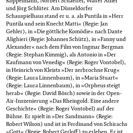
Koppelmann, Norbert Schaeffer, Walter Adler
und Jörg Schlüter. Am Düsseldorfer
Schauspielhaus stand er u. a. als Puntila in »Herr
Puntila und sein Knecht Matti« (Regie: Jan
Gehler), in »Die göttliche Komödie« nach Dante
Alighieri (Regie: Johannes Schütz), in »Fanny und
Alexander« nach dem Film von Ingmar Bergman
(Regie: Stephan Kimmig), als Antonio in »Der
Kaufmann von Venedig« (Regie: Roger Vontobel),
in Heinrich von Kleists »Der zerbrochne Krug«
(Regie: Laura Linnenbaum), in »Maria Stuart«
(Regie: Laura Linnenbaum), in »Orpheus steigt
herab« (Regie: David Bösch) sowie in der Open-
Air-Inszenierung »Das Rheingold. Eine andere
Geschichte« (Regie: Roger Vontobel) auf der
Bühne. Er spielt in »Der Sandmann« (Regie:
Robert Wilson) und ist in Ferdinand von Schirachs
»Gott« (Regie: Robert Gerloff) zu erleben. Er ist