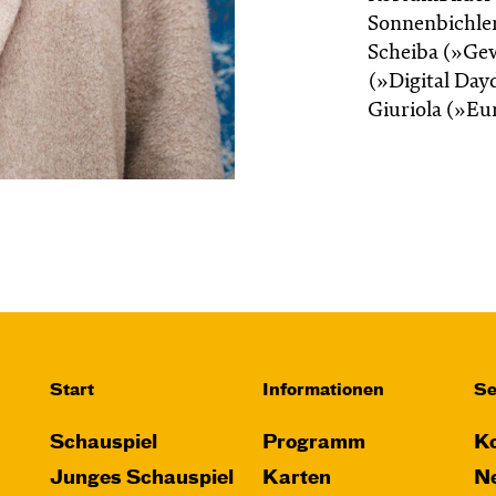
Sonnenbichler
Scheiba (»Gew
(»Digital Da
Giuriola (»E
Start
Informationen
Se
Schauspiel
Programm
Ko
Junges Schauspiel
Karten
Ne