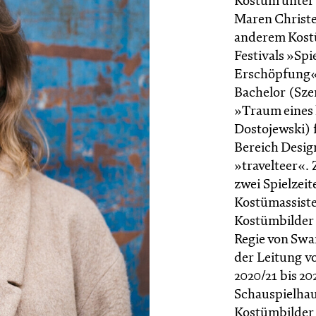
Kostüm unter 
Maren Christe
anderem Kost
Festivals »Spi
Erschöpfung« 
Bachelor (Sze
»Traum eines 
Dostojewski) f
Bereich Desig
»travelteer«. 
zwei Spielzeit
Kostümassiste
Kostümbilder
Regie von Sw
der Leitung vo
2020/21 bis 20
Schauspielhau
Kostümbilder 