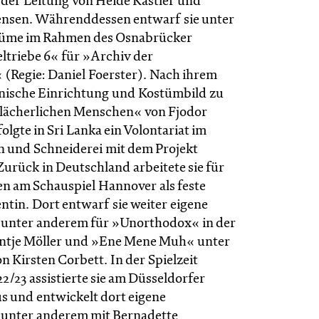
der Leitung von Heide Kastler und
nsen. Währenddessen entwarf sie unter
üme im Rahmen des Osnabrücker
eltriebe 6« für »Archiv der
(Regie: Daniel Foerster). Nach ihrem
nische Einrichtung und Kostümbild zu
lächerlichen Menschen« von Fjodor
olgte in Sri Lanka ein Volontariat im
n und Schneiderei mit dem Projekt
Zurück in Deutschland arbeitete sie für
en am Schauspiel Hannover als feste
ntin. Dort entwarf sie weiter eigene
 unter anderem für »Unorthodox« in der
antje Möller und »Ene Mene Muh« unter
n Kirsten Corbett. In der Spielzeit
22/23 assistierte sie am Düsseldorfer
s und entwickelt dort eigene
unter anderem mit Bernadette