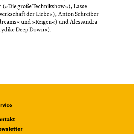
 (»Die große Technikshow«), Lasse
erkschaft der Liebe«), Anton Schreiber
ydreams« und »Reigen«) und Alessandra
urydike Deep Down«).
rvice
ntakt
wsletter