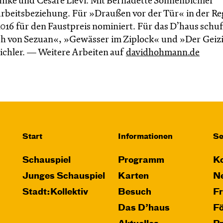
ke und Cesare Lievi. Mit Bernadette Sonnenbichler
 Arbeitsbeziehung. Für »Draußen vor der Tür« in der Re
16 für den Faustpreis nominiert. Für das D’haus schuf
ch von Sezuan«, »Gewässer im Ziplock« und »Der Geiz
bichler. — Weitere Arbeiten auf
davidhohmann.de
Start
Informationen
Se
Schauspiel
Programm
Ko
Junges Schauspiel
Karten
Ne
Stadt:Kollektiv
Besuch
F
Das D’haus
F