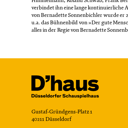
Himmelmann, Roland Schwab, Frank Behn
verbindet ihn eine lange kontinuierliche
von Bernadette Sonnenbichler wurde er 20
u.a. das Bühnenbild von »Der gute Mens
alles in der Regie von Bernadette Sonnen
Gustaf-Gründgens-Platz 1
40211 Düsseldorf