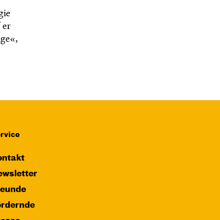
gie
 er
ige«,
rvice
ntakt
wsletter
reunde
ördernde