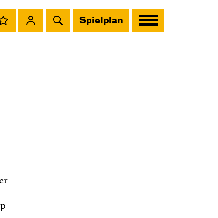
Spielplan
er
pp