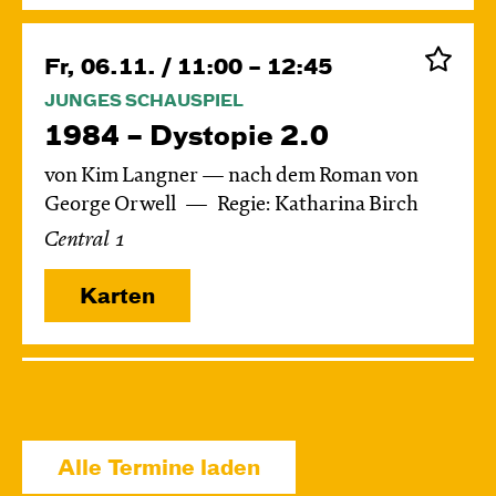
Fr, 06.11. / 11:00 – 12:45
JUNGES SCHAUSPIEL
1984 – Dystopie 2.0
von Kim Langner — nach dem Roman von
George Orwell
Regie: Katharina Birch
Central 1
Karten
Di, 24.11. / 10:00 – 11:15
JUNGES SCHAUSPIEL
Das grüne König­reich
Alle Termine laden