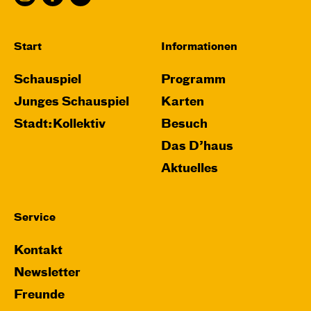
Karten
Start
Informationen
Schauspiel
Programm
Do, 26.11. / 10:00 – 11:15
Junges Schauspiel
Karten
JUNGES SCHAUSPIEL
Stadt:Kollektiv
Besuch
Das grüne König­reich
Das D’haus
von Cornelia Funke und Tammi Hartung
Aktuelles
Regie und Bühne: Leonie Rohlfing
Central 2
Service
Mit künstlerischer Audiodeskription
Kontakt
Karten
Newsletter
Freunde