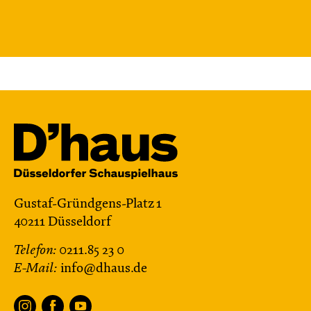
von Cornelia Funke und Tammi Hartung
Regie und Bühne: Leonie Rohlfing
Central 2
Mit künstlerischer Audiodeskription
Karten
Mi, 25.11. / 10:00 – 11:15
JUNGES SCHAUSPIEL
Gustaf-Gründgens-Platz 1
Das grüne König­reich
40211 Düsseldorf
von Cornelia Funke und Tammi Hartung
Telefon:
0211.85 23 0
Regie und Bühne: Leonie Rohlfing
E-Mail:
info@dhaus.de
Central 2
Mit künstlerischer Audiodeskription