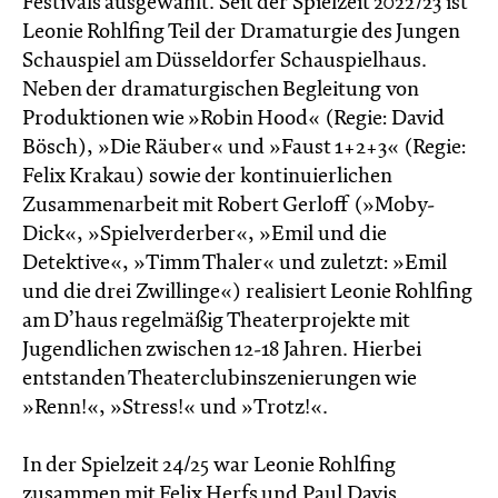
Festivals ausgewählt. Seit der Spielzeit 2022/23 ist
Leonie Rohlfing Teil der Dramaturgie des Jungen
Schauspiel am Düsseldorfer Schauspielhaus.
Neben der dramaturgischen Begleitung von
Produktionen wie »Robin Hood« (Regie: David
Bösch), »Die Räuber« und »Faust 1+2+3« (Regie:
Felix Krakau) sowie der kontinuierlichen
Zusammenarbeit mit Robert Gerloff (»Moby-
Dick«, »Spielverderber«, »Emil und die
Detektive«, »Timm Thaler« und zuletzt: »Emil
und die drei Zwillinge«) realisiert Leonie Rohlfing
am D’haus regelmäßig Theaterprojekte mit
Jugendlichen zwischen 12-18 Jahren. Hierbei
entstanden Theaterclubinszenierungen wie
»Renn!«, »Stress!« und »Trotz!«.
In der Spielzeit 24/25 war Leonie Rohlfing
zusammen mit Felix Herfs und Paul Davis