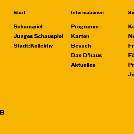
Start
Informationen
Se
Schauspiel
Programm
Ko
Junges Schauspiel
Karten
Ne
Stadt:Kollektiv
Besuch
F
Das D’haus
F
Aktuelles
P
J
B