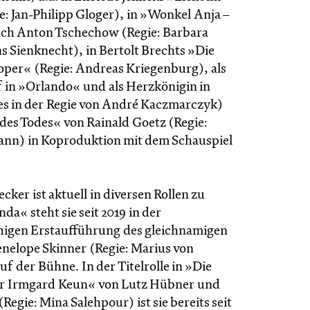
e: Jan-Philipp Gloger), in »Wonkel Anja –
ch Anton Tschechow (Regie: Barbara
s Sienknecht), in Bertolt Brechts »Die
per« (Regie: Andreas Kriegenburg), als
f in »Orlando« und als Herzkönigin in
es in der Regie von André Kaczmarczyk)
 des Todes« von Rainald Goetz (Regie:
nn) in Koproduktion mit dem Schauspiel
ker ist aktuell in diversen Rollen zu
nda« steht sie seit 2019 in der
igen Erstaufführung des gleichnamigen
enelope Skinner (Regie: Marius von
 der Bühne. In der Titelrolle in »Die
er Irmgard Keun« von Lutz Hübner und
Regie: Mina Salehpour) ist sie bereits seit