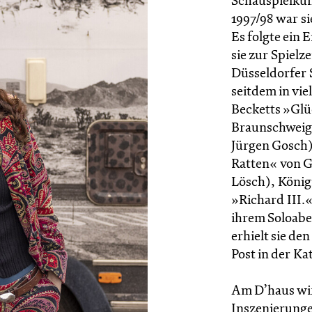
Schauspielkun
1997/98 war s
Es folgte ein
sie zur Spielz
Düsseldorfer 
seitdem in viel
Becketts »Glü
Braunschweig),
Jürgen Gosch)
Ratten« von G
Lösch), König
»Richard III.
ihrem Soloabe
erhielt sie d
Post in der Ka
Am D’haus wirk
Inszenierungen