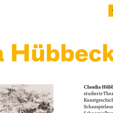
a Hübbeck
Claudia Hüb
studierte The
Kunstgeschich
Schauspielaus