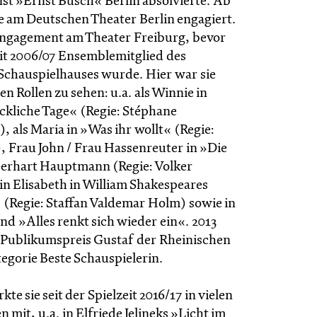
st »Ernst Busch« Berlin absolvierte. Ab
ie am Deutschen Theater Berlin engagiert.
 Engagement am Theater Freiburg, bevor
eit 2006/07 Ensemblemitglied des
Schauspielhauses wurde. Hier war sie
en Rollen zu sehen: u.a. als Winnie in
ckliche Tage« (Regie: Stéphane
 als Maria in »Was ihr wollt« (Regie:
, Frau John / Frau Hassenreuter in »Die
erhart Hauptmann (Regie: Volker
in Elisabeth in William Shakespeares
« (Regie: Staffan Valdemar Holm) sowie in
nd »Alles renkt sich wieder ein«. 2013
en Publikumspreis Gustaf der Rheinischen
tegorie Beste Schauspielerin.
te sie seit der Spielzeit 2016/17 in vielen
 mit, u.a. in Elfriede Jelineks »Licht im