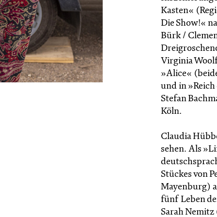
Kasten« (Regi
Die Show!« na
Bürk / Clemen
Dreigroscheno
Virginia Wool
»Alice« (beid
und in »Reich
Stefan Bachma
Köln.
Claudia Hübbec
sehen. Als »Li
deutschsprach
Stückes von P
Mayenburg) auf
fünf Leben d
Sarah Nemitz (