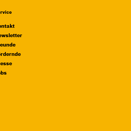
rvice
ntakt
wsletter
reunde
ördernde
resse
obs