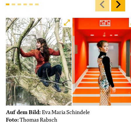
Karten
Di, 27.10. / 10:00 – 10:45
JUNGES SCHAUSPIEL
Bin gleich fertig!
nach dem Bilderbuch von Martin Baltscheit
und Anne-Kathrin Behl
Regie und
Choreografie: Barbara Fuchs
Central 2
Relaxed Performance
Karten
Auf dem Bild:
Eva Maria Schindele
Foto:
Thomas Rabsch