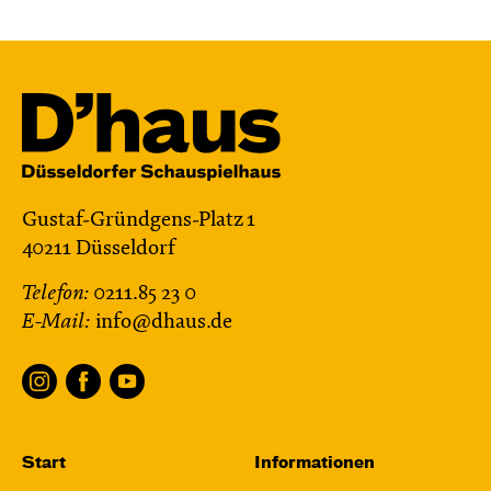
Mi, 28.10. / 10:00 – 10:45
JUNGES SCHAUSPIEL
Bin gleich fertig!
nach dem Bilderbuch von Martin Baltscheit
und Anne-Kathrin Behl
Regie und
Choreografie: Barbara Fuchs
Central 2
Gustaf-Gründgens-Platz 1
40211 Düsseldorf
Relaxed Performance
Telefon:
0211.85 23 0
Karten
E-Mail:
info@dhaus.de
Fr, 30.10. / 19:00
JUNGES SCHAUSPIEL
Start
Informationen
Samurai X