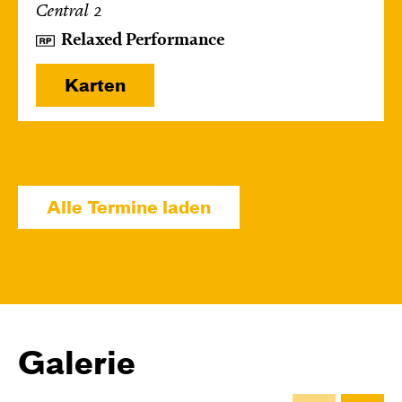
Central 2
Relaxed Performance
Karten
Mi, 14.10. / 10:00 – 10:45
JUNGES SCHAUSPIEL
Alle Termine laden
Bin gleich fertig!
nach dem Bilderbuch von Martin Baltscheit
und Anne-Kathrin Behl
Regie und
Choreografie: Barbara Fuchs
Central 2
Galerie
Relaxed Performance