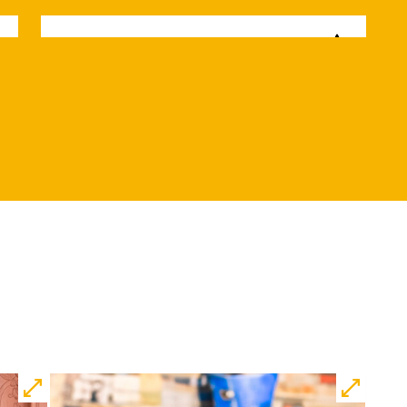
Di, 15.12. / 10:00 –
12:00
09:00
Touchtour
JUNGES SCHAUSPIEL
Wolf
Ein Stück über Mut und
Freundschaft
von Saša Stanišić
Regie: Carmen Schwarz
Central 1
Touchtour für sehbehinderte und
blinde Menschen
Mit künstlerischer
Audiodeskription