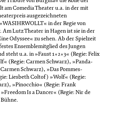
ie Tribute von Burgina« die Rolle der
elt am Comedia Theater u.a. in der mit
eaterpreis ausgezeichneten
 »WASIHRWOLLT« in der Regie von
Am Lutz Theater in Hagen ist sie in der
ine Odyssee« zu sehen. Ab der Spielzeit
e festes Ensemblemitglied des Jungen
d steht u.a. in »Faust 1+2+3« (Regie: Felix
lf« (Regie: Carmen Schwarz), »Panda-
: Carmen Schwarz), »Das Pommes-
gie: Liesbeth Coltof) »Wolf« (Regie:
z), »Pinocchio« (Regie: Frank
»Freedom Is a Dancer« (Regie: Nir de
r Bühne.