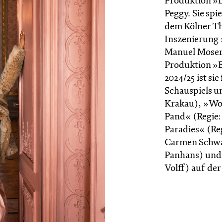
Produktion »D
Peggy. Sie spi
dem Kölner Th
Inszenierung
Manuel Moser. 
Produktion »E
2024/25 ist si
Schauspiels un
Krakau), »Wo
Pand« (Regie
Paradies« (Re
Carmen Schwar
Panhans) und 
Volff) auf de