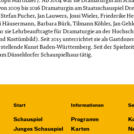
toph Marthaler). Ab 2004 war sie Dramaturgin am Scha
von 2009 bis 2016 Dramaturgin am Staatsschauspiel Dr
 Stefan Pucher, Jan Lauwers, Jossi Wieler, Friederike Hel
i Häusermann, Barbara Bürk, Tilmann Köhler, Jan Gehl
ar sie Lehrbeauftragte für Dramaturgie an der Hochsch
 Kostümbild). Seit 2015 unterrichtet sie als Gastdoze
stellende Kunst Baden-Württemberg. Seit der Spielzeit
a. am Düsseldorfer Schauspielhaus tätig.
Start
Informationen
Se
Schauspiel
Programm
Ko
Junges Schauspiel
Karten
Ne