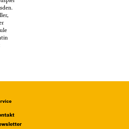
uspiel
esden.
ler,
er
ule
ntin
rvice
ntakt
wsletter