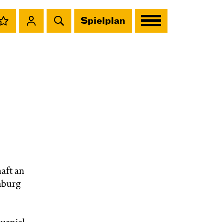
Spielplan
aft an
mburg