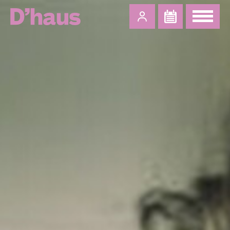
Zum Hauptinhalt springen
Zum Footer springen