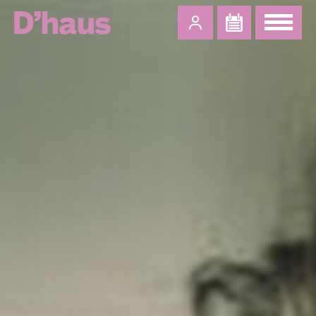
Zum Hauptinhalt springen
Zum Footer springen