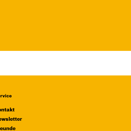
rvice
ntakt
wsletter
reunde