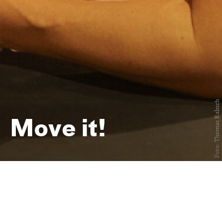
Foto: Thomas Rabsch
Move it!
Afterwork Yoga oder Tanz im
Offenen Foyer
immer