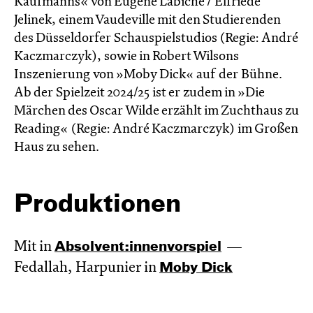
Kaufmanns« von Eugène Labiche / Elfriede
Jelinek, einem Vaudeville mit den Studierenden
des Düsseldorfer Schauspielstudios (Regie: André
Kaczmarczyk), sowie in Robert Wilsons
Inszenierung von »Moby Dick« auf der Bühne.
Ab der Spielzeit 2024/25 ist er zudem in »Die
Märchen des Oscar Wilde erzählt im Zucht­haus zu
Reading« (Regie: André Kacz­marc­zyk) im Großen
Haus zu sehen.
Produktionen
Mit in
Absol­vent:innen­vor­spiel
Fedallah, Harpunier in
Moby Dick