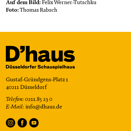
Menschen
Auf dem Bild:
Felix Werner-Tutschku
Foto:
Thomas Rabsch
Mit künstlerischer Audiodeskription
Karten
Gustaf-Gründgens-Platz 1
40211 Düsseldorf
Telefon:
0211.85 23 0
E-Mail:
info@dhaus.de