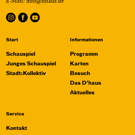
E-Mail:
info@dhaus.de
und Anne-Kathrin Behl
Regie und
Choreografie: Barbara Fuchs
Central 2
Relaxed Performance
Start
Informationen
Karten
Schauspiel
Programm
Junges Schauspiel
Karten
Stadt:Kollektiv
Besuch
Mi, 21.10. / 10:00 – 11:00
Das D’haus
JUNGES SCHAUSPIEL
Aktuelles
Das NEIN­horn
von Marc-Uwe Kling und Astrid Henn
Regie: Philipp Alfons Heitmann, Matts Johan
Service
Leenders
Kontakt
Central 1