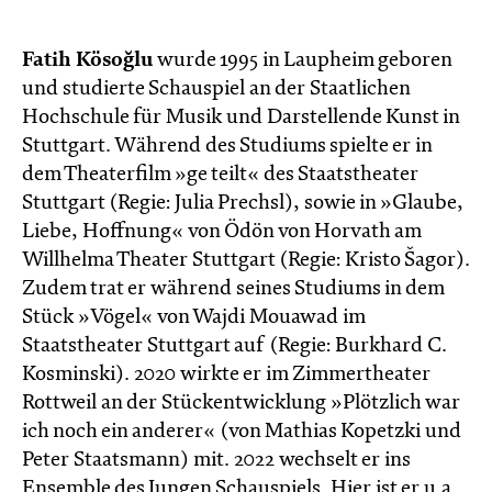
Fatih Kösoğlu
wurde 1995 in Laupheim geboren
und studierte Schauspiel an der Staatlichen
Hochschule für Musik und Darstellende Kunst in
Stuttgart. Während des Studiums spielte er in
dem Theaterfilm »ge teilt« des Staatstheater
Stuttgart (Regie: Julia Prechsl), sowie in »Glaube,
Liebe, Hoffnung« von Ödön von Horvath am
Willhelma Theater Stuttgart (Regie: Kristo Šagor).
Zudem trat er während seines Studiums in dem
Stück »Vögel« von Wajdi Mouawad im
Staatstheater Stuttgart auf (Regie: Burkhard C.
Kosminski). 2020 wirkte er im Zimmertheater
Rottweil an der Stückentwicklung »Plötzlich war
ich noch ein anderer« (von Mathias Kopetzki und
Peter Staatsmann) mit. 2022 wechselt er ins
Ensemble des Jungen Schauspiels. Hier ist er u.a.