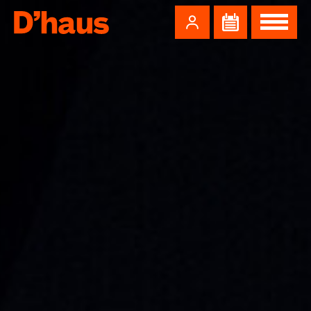
Zum Hauptinhalt springen
Zum Footer springen