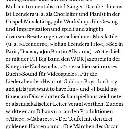
Multiinstrumentalist und Sänger. Darüber hinaus
ist Leenders u. a. als Chorleiter und Pianist in der
Gospel-Musik tätig, gibt Workshops für Gesang
und Improvisation und spielt und singt in
diversen Besetzungen verschiedener Musikstile
(u. a. »Leenders«, »Johan Leenders Trio«, »Sex in
Paris, Texas«, »Jon Boutin Allstars«). 2011 erhielt
er mit der FH Big Band den WDR Jazzpreis in der
Kategorie Nachwuchs, 2012 erschien sein erstes
Buch »Sound für Videospiele«. Für die
Liederabende »Heart of Gold«, »Boys don’t cry
and girls just want to have fun« und »I build my
time« am Düsseldorfer Schauspielhaus zeichnete
er als musikalischer Leiter verantwortlich. Zudem
wirkte er am D’haus u.a. an den Produktionen
»Alice«, »Cabaret«, »Der Teufel mit den drei
goldenen Haaren« und »Die Märchen des Oscar