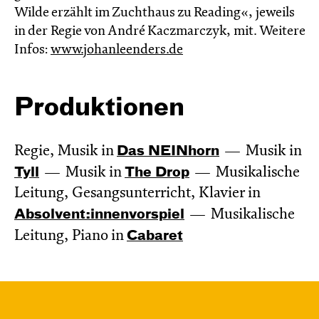
Wilde erzählt im Zucht­haus zu Reading«, jeweils
in der Regie von André Kaczmarczyk, mit. Weitere
Infos:
www.johanleenders.de
Produktionen
Regie, Musik in
Das NEIN­horn
Musik in
Tyll
Musik in
The Drop
Musikalische
Leitung, Gesangsunterricht, Klavier in
Absol­vent:innen­vor­spiel
Musikalische
Leitung, Piano in
Cabaret