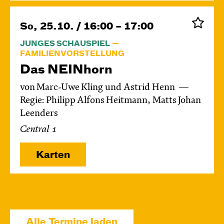
So, 25.10. / 16:00 – 17:00
JUNGES SCHAUSPIEL
FAMILIENVORSTELLUNG
Das NEIN­horn
von Marc-Uwe Kling und Astrid Henn
Regie: Philipp Alfons Heitmann, Matts Johan
Leenders
Central 1
Karten
So, 08.11. / 16:00 – 17:00
JUNGES SCHAUSPIEL
Alle Termine laden