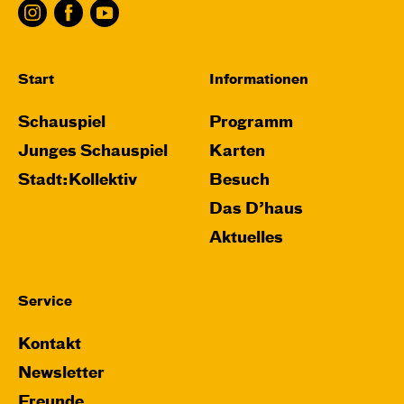
Leenders
Central 1
Start
Informationen
Karten
Schauspiel
Programm
Junges Schauspiel
Karten
Do, 12.11. / 10:00 – 11:00
Stadt:Kollektiv
Besuch
JUNGES SCHAUSPIEL
Das D’haus
FAMILIENVORSTELLUNG
Aktuelles
Das NEIN­horn
von Marc-Uwe Kling und Astrid Henn
Service
Regie: Philipp Alfons Heitmann, Matts Johan
Leenders
Kontakt
Central 1
Newsletter
Karten
Freunde