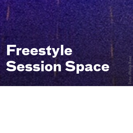
Freestyle
Foto: Philip Ross
Session Space
Freies Training für urbane
Tänzer:innen
immer mittwochs
von 19 bis 22 Uhr
Central