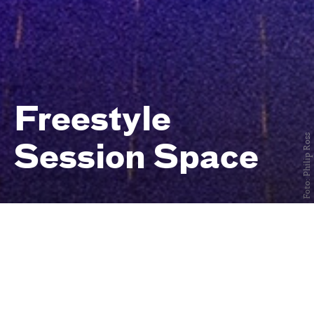
Freestyle
Foto: Philip Ross
Session Space
Freies Training für urbane
Tänzer:innen
immer mittwochs
von 19 bis 22 Uhr
Central