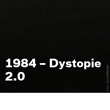
1984 – Dystopie
Foto: David Baltzer
2.0
von Kim Langner — nach dem