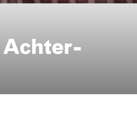
 Achter­
Foto: Thomas Rabsch
den