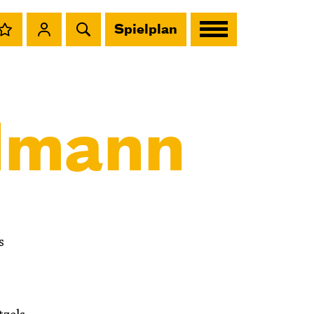
Spielplan
lmann
s