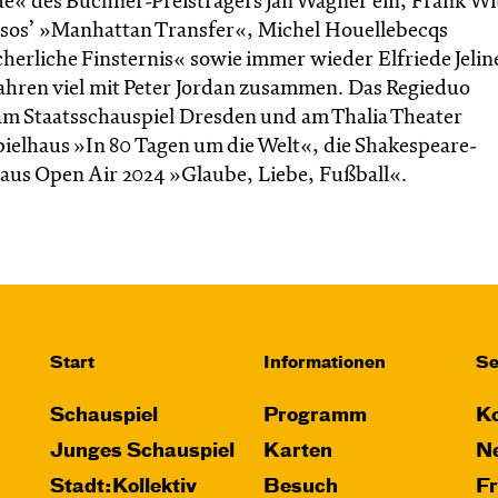
vue« des Büchner-Preisträgers Jan Wagner ein, Frank Wi
sos’ »Manhattan Transfer«, Michel Houellebecqs
erliche Finsternis« sowie immer wieder Elfriede Jeline
 Jahren viel mit Peter Jordan zusammen. Das Regieduo
 am Staatsschauspiel Dresden und am Thalia Theater
elhaus »In 80 Tagen um die Welt«, die Shakespeare-
us Open Air 2024 »Glaube, Liebe, Fußball«.
Start
Informationen
Se
Schauspiel
Programm
Ko
Junges Schauspiel
Karten
Ne
Stadt:Kollektiv
Besuch
F