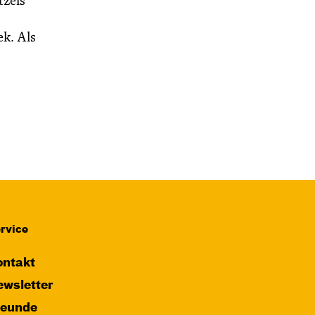
tzels
k. Als
rvice
ntakt
wsletter
reunde