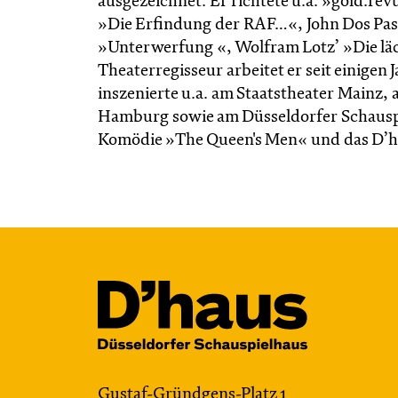
ausgezeichnet. Er richtete u.a. »gold.re
»Die Erfindung der RAF…«, John Dos Pas
»Unterwerfung «, Wolfram Lotz’ »Die läch
Theaterregisseur arbeitet er seit einigen
inszenierte u.a. am Staatstheater Mainz,
Hamburg sowie am Düsseldorfer Schauspi
Komödie »The Queen's Men« und das D’ha
Gustaf-Gründgens-Platz 1