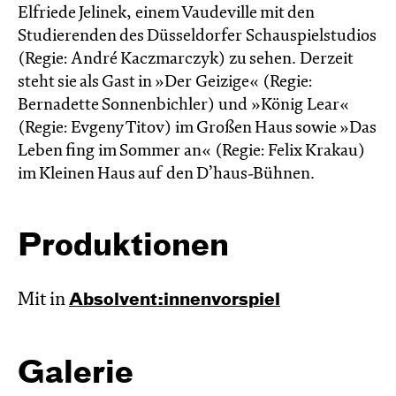
Elfriede Jelinek, einem Vaudeville mit den
Studierenden des Düsseldorfer Schauspielstudios
(Regie: André Kaczmarczyk) zu sehen. Derzeit
steht sie als Gast in »Der Geizige« (Regie:
Bernadette Sonnen­bichler) und »König Lear«
(Regie: Evgeny Titov) im Großen Haus sowie »Das
Leben fing im Sommer an« (Regie: Felix Krakau)
im Kleinen Haus auf den D’haus-Bühnen.
Produktionen
Mit in
Absol­vent:innen­vor­spiel
Galerie